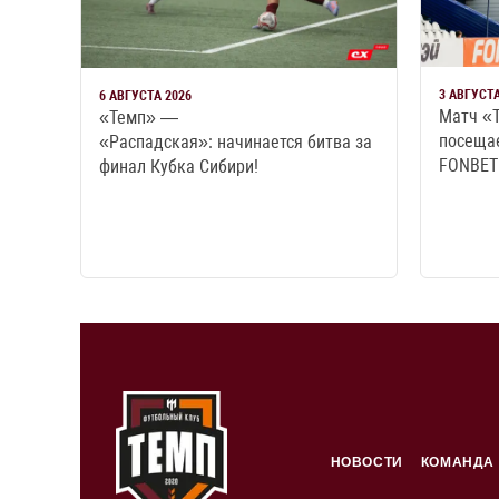
3 АВГУСТА
6 АВГУСТА 2026
Матч «
«Темп» —
посеща
«Распадская»: начинается битва за
FONBET 
финал Кубка Сибири!
НОВОСТИ
КОМАНДА