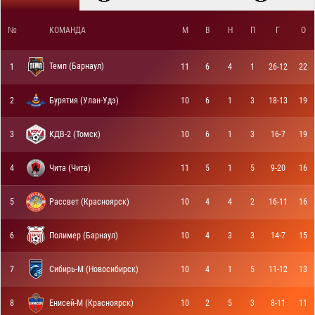
№
КОМАНДА
М
В
Н
П
Г
О
Темп (Барнаул)
1
11
6
4
1
26-12
22
2
Бурятия (Улан-Удэ)
10
6
1
3
18-13
19
3
КДВ-2 (Томск)
10
6
1
3
16-7
19
4
Чита (Чита)
11
5
1
5
9-20
16
5
Рассвет (Красноярск)
10
4
4
2
16-11
16
6
Полимер (Барнаул)
10
4
3
3
14-7
15
7
Сибирь-М (Новосибирск)
10
4
1
5
11-12
13
8
Енисей-М (Красноярск)
10
2
5
3
8-11
11