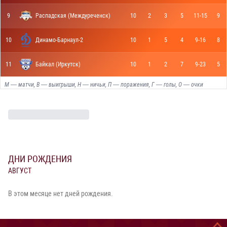
9
Распадская (Междуреченск)
10
2
3
5
11-15
9
10
Динамо-Барнаул-2
10
1
5
4
9-16
8
11
Байкал (Иркутск)
10
1
2
7
9-23
5
М — матчи, В — выигрыши, Н — ничьи, П — поражения, Г — голы, О — очки
ДНИ РОЖДЕНИЯ
АВГУСТ
В этом месяце нет дней рождения.